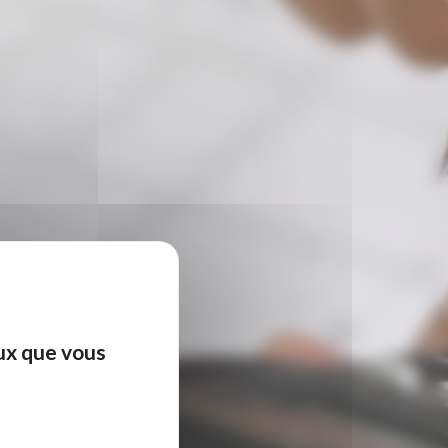
eux que vous