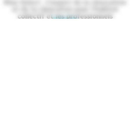
Blue Select : L’expert de la rénovation
et de la réparation pour l’habitat
collectif et les professionnels
Depuis plus de 50 ans,
Blue Select
s’impose comme un acteur
de confiance dans les domaines de la
rénovation
, de
l’entretien
, et de la
réparation après sinistre
. Forts d’une
expertise reconnue et de compagnons passionnés, nous
accompagnons syndics, copropriétés, architectes, bailleurs,
professionnels de santé, de l’hôtellerie ou du commerce, avec
une
offre globale, sur mesure et clé en main
.
Travaux en habitat collectif et
rénovation énergétique
Spécialiste des travaux en copropriété,
Blue Select
propose
des solutions adaptées aux contraintes techniques et