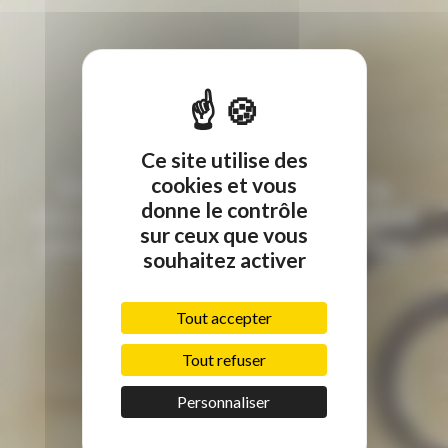
#actualite
Ce site utilise des
Blue Select : L’expert de la
cookies et vous
donne le contrôle
rénovation et de la réparation
sur ceux que vous
pour l’habitat collectif et les
souhaitez activer
professionnels
Tout accepter
Tout refuser
Personnaliser