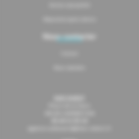
Service copropriété
Réparation après sinistre
Nous contacter
Contact
Nous rejoindre
SUD OUEST
Place de la Gare
40130 CAPBRETON
05 64 11 05 10
agence.sudouest@blue-select.fr