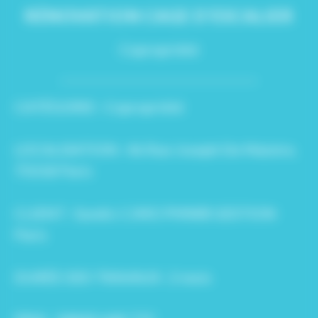
RÉNOVATION CAGE D’ESCALIER
Copropriété
CATÉGORIE :
Copropriété
LOCALISATION : 46 Rue Joseph De Maistre,
75018 Paris
CLIENT : Syndic CJMO PMWB GESTION
Paris
DURÉE DES TRAVAUX : 2 mois