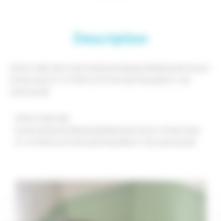
Description
PEINTURE DES PLAFONDS,MURS,BOISERIES,METAUX /
PONCAGE ET VITRIFICATION DES PALIERS ET DE
L’ESCALIER
PEINTURE DES
PLAFONDS,MURS,BOISERIES,METAUX / PONCAGE
ET VITRIFICATION DES PALIERS ET DE L’ESCALIER