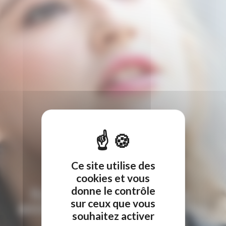
#actualite
Ce site utilise des
cookies et vous
donne le contrôle
Rénovation énergétique :
sur ceux que vous
améliorer le confort de votre
souhaitez activer
logement en été