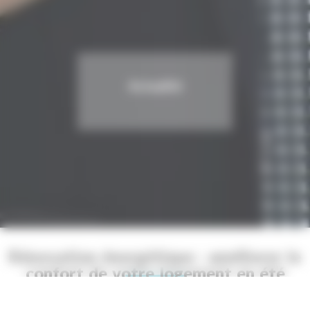
Actualité
Rénovation énergétique : améliorer le
confort de votre logement en été